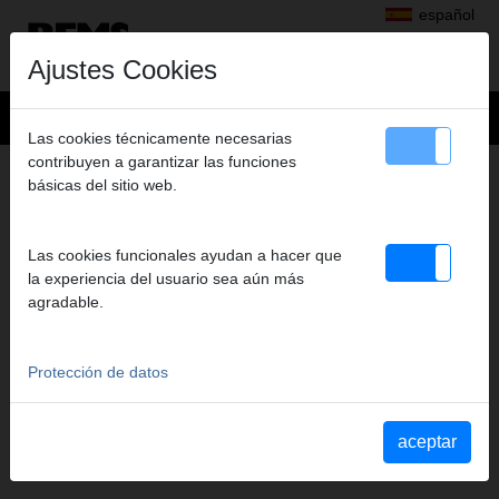
español
Ajustes Cookies
Las cookies técnicamente necesarias
contribuyen a garantizar las funciones
DELEGACIONES
básicas del sitio web.
Las cookies funcionales ayudan a hacer que
ČESKÁ REPUBLIKA
la experiencia del usuario sea aún más
agradable.
REMS Česká republika s.r.o.
Nádražní 271
Protección de datos
CZ 253 01 Hostivice
Teléfono
+420 220 982 880
Fax
+420 220 982 883
aceptar
cze@rems.de