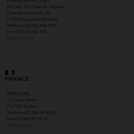
REMS ESPAÑA, S.A.U.
Pol. Ind. San José de Valderas
Calle Herramientas, 28
E-28918 Leganés (Madrid)
Teléfono
+34 916 444 833
Fax
+34 916 430 155
esp@rems.de
FRANCE
REMS SARL
2, rue du Stade
F-67250 Hoffen
Teléfono
+33 388 80 44 53
Fax
+33 388 80 99 43
fra@rems.de